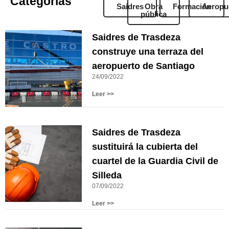
Categorias
Saídres
Obra
Formación
Aeropu
pública
Saidres de Trasdeza
construye una terraza del
aeropuerto de Santiago
24/09/2022
Leer >>
Saidres de Trasdeza
sustituirá la cubierta del
cuartel de la Guardia Civil de
Silleda
07/09/2022
Leer >>